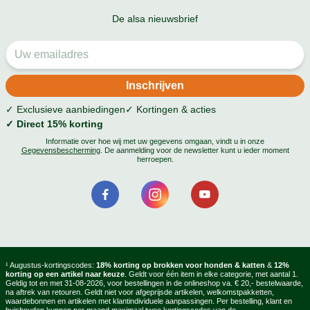
De alsa nieuwsbrief
✓ Exclusieve aanbiedingen
✓ Kortingen & acties
✓ Direct 15% korting
Informatie over hoe wij met uw gegevens omgaan, vindt u in onze
Gegevensbescherming
. De aanmelding voor de newsletter kunt u ieder moment
herroepen.
¹ Augustus-kortingscodes:
18% korting op brokken voor honden & katten
&
12%
korting op een artikel naar keuze
. Geldt voor één item in elke categorie, met aantal 1.
Geldig tot en met 31-08-2026, voor bestellingen in de onlineshop va. € 20,- bestelwaarde,
na aftrek van retouren. Geldt niet voor afgeprijsde artikelen, welkomstpakketten,
waardebonnen en artikelen met klantindividuele aanpassingen. Per bestelling, klant en
huishouden kunnen per maand maximaal twee kortingscodes van de