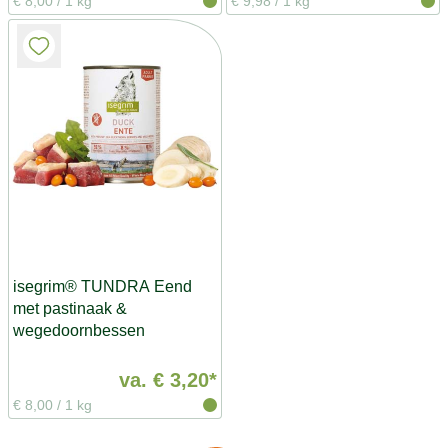
€ 8,00
/
1 kg
€ 9,98
/
1 kg
isegrim® TUNDRA Eend
met pastinaak &
wegedoornbessen
va.
€ 3,20*
€ 8,00
/
1 kg