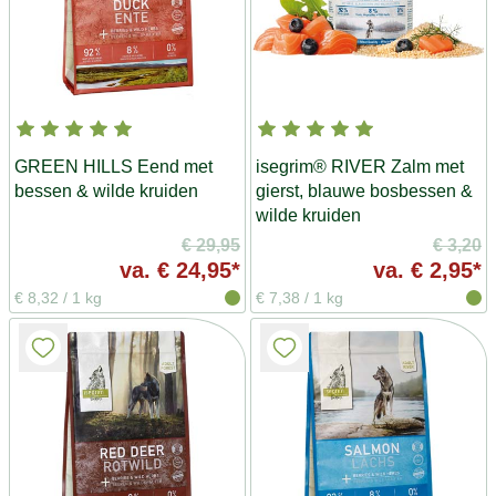
GREEN HILLS Eend met
isegrim® RIVER Zalm met
bessen & wilde kruiden
gierst, blauwe bosbessen &
wilde kruiden
€ 29,95
€ 3,20
va.
€ 24,95*
va.
€ 2,95*
€ 8,32
/
1 kg
€ 7,38
/
1 kg