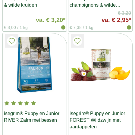
& wilde kruiden
champignons & wilde
kruiden
€ 3,20
va.
€ 3,20*
va.
€ 2,95*
€ 8,00
/
1 kg
€ 7,38
/
1 kg
isegrim® Puppy en Junior
isegrim® Puppy en Junior
RIVER Zalm met bessen
FOREST Wildzwijn met
aardappelen