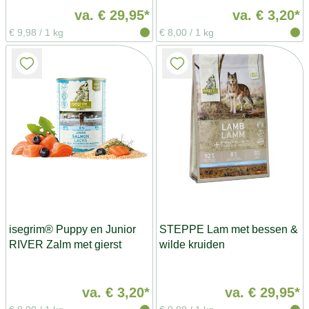
va.
€ 29,95*
va.
€ 3,20*
€ 9,98
/
1 kg
€ 8,00
/
1 kg
isegrim® Puppy en Junior
STEPPE Lam met bessen &
RIVER Zalm met gierst
wilde kruiden
va.
€ 3,20*
va.
€ 29,95*