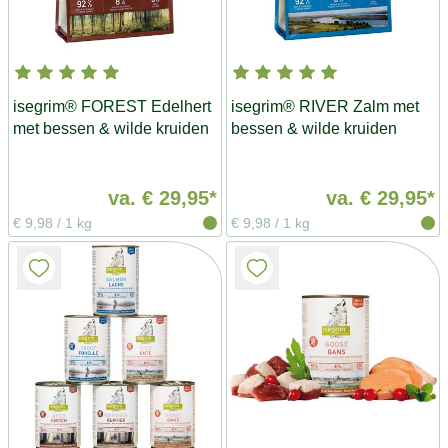
isegrim® FOREST Edelhert
isegrim® RIVER Zalm met
met bessen & wilde kruiden
bessen & wilde kruiden
va.
€ 29,95*
va.
€ 29,95*
€ 9,98
/
1 kg
€ 9,98
/
1 kg