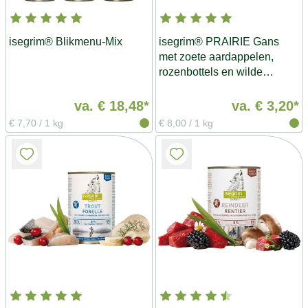
isegrim® Blikmenu-Mix
isegrim® PRAIRIE Gans
met zoete aardappelen,
rozenbottels en wilde
kruiden
va.
€ 18,48*
va.
€ 3,20*
€ 7,70
/
1 kg
€ 8,00
/
1 kg