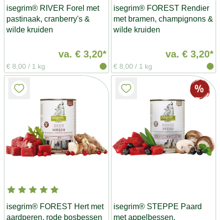
isegrim® RIVER Forel met
isegrim® FOREST Rendier
pastinaak, cranberry's &
met bramen, champignons &
wilde kruiden
wilde kruiden
va.
€ 3,20*
va.
€ 3,20*
€ 8,00
/
1 kg
€ 8,00
/
1 kg
isegrim® FOREST Hert met
isegrim® STEPPE Paard
aardperen, rode bosbessen
met appelbessen,