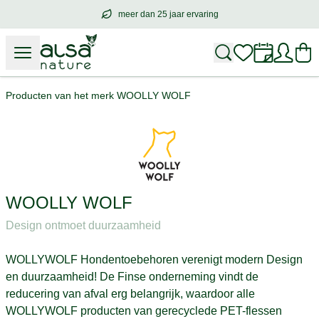
meer dan 25 jaar ervaring
meer dan
25 jaar ervaring
– met hart voo
Producten van het merk WOOLLY WOLF
WOOLLY WOLF
Design ontmoet duurzaamheid
WOLLYWOLF Hondentoebehoren verenigt modern Design
en duurzaamheid! De Finse onderneming vindt de
reducering van afval erg belangrijk, waardoor alle
WOLLYWOLF producten van gerecyclede PET-flessen