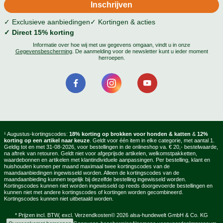
✓ Exclusieve aanbiedingen
✓ Kortingen & acties
✓ Direct 15% korting
Informatie over hoe wij met uw gegevens omgaan, vindt u in onze
Gegevensbescherming
. De aanmelding voor de newsletter kunt u ieder moment
herroepen.
¹ Augustus-kortingscodes:
18% korting op brokken voor honden & katten
&
12%
korting op een artikel naar keuze
. Geldt voor één item in elke categorie, met aantal 1.
Geldig tot en met 31-08-2026, voor bestellingen in de onlineshop va. € 20,- bestelwaarde,
na aftrek van retouren. Geldt niet voor afgeprijsde artikelen, welkomstpakketten,
waardebonnen en artikelen met klantindividuele aanpassingen. Per bestelling, klant en
huishouden kunnen per maand maximaal twee kortingscodes van de
maandaanbiedingen ingewisseld worden. Alleen de kortingscodes van de
maandaanbieding kunnen tegelijk bij dezelfde bestelling ingewisseld worden.
Kortingscodes kunnen niet worden ingewisseld op reeds doorgevoerde bestellingen en
kunnen niet met andere kortingscodes of kortingen worden gecombineerd.
Kortingscodes kunnen niet uitbetaald worden.
* Prijzen incl. BTW, excl.
Verzendkosten
© 2026 alsa-hundewelt GmbH & Co. KG