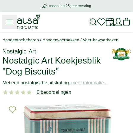
meer dan 25 jaar ervaring
meer dan
25 jaar ervaring
– met hart voo
Hondentoebehoren
/
Hondenvoerbakken
/
Voer-bewaarboxen
Nostalgic-Art
Nostalgic Art Koekjesblik
"Dog Biscuits"
Met een nostalgische uitstraling.
meer informatie ...
0 beoordelingen