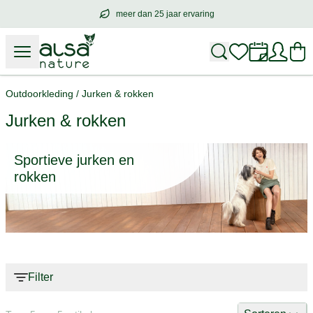
meer dan 25 jaar ervaring
meer dan
25 jaar ervaring
– met hart voo
Outdoorkleding
/
Jurken & rokken
Jurken & rokken
Sportieve jurken en
rokken
Filter