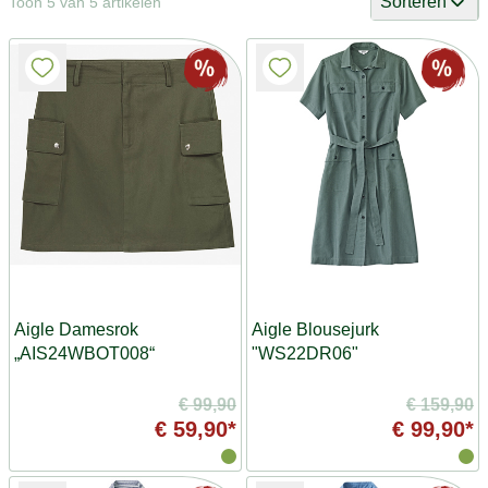
Sorteren
Toon 5 van 5 artikelen
Aigle Damesrok
Aigle Blousejurk
„AIS24WBOT008“
"WS22DR06"
€ 99,90
€ 159,90
€ 59,90*
€ 99,90*