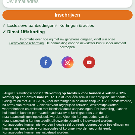
✓ Exclusieve aanbiedingen
✓ Kortingen & acties
✓ Direct 15% korting
Informatie over hoe wij met uw gegevens omgaan, vindt u in onze
Gegevensbescherming
. De aanmelding voor de newsletter kunt u ieder moment
herroepen.
¹ Augustus-kortingscodes:
18% korting op brokken voor honden & katten
&
12%
korting op een artikel naar keuze
. Geldt voor één item in elke categorie, met aantal 1.
Geldig tot en met 31-08-2026, voor bestellingen in de onlineshop va. € 20,- bestelwaarde,
na aftrek van retouren. Geldt niet voor afgeprijsde artikelen, welkomstpakketten,
waardebonnen en artikelen met klantindividuele aanpassingen. Per bestelling, klant en
huishouden kunnen per maand maximaal twee kortingscodes van de
maandaanbiedingen ingewisseld worden. Alleen de kortingscodes van de
maandaanbieding kunnen tegelijk bij dezelfde bestelling ingewisseld worden.
Kortingscodes kunnen niet worden ingewisseld op reeds doorgevoerde bestellingen en
kunnen niet met andere kortingscodes of kortingen worden gecombineerd.
Kortingscodes kunnen niet uitbetaald worden.