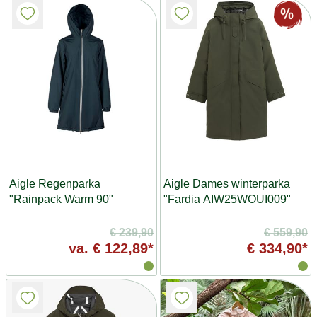
Aigle Regenparka
Aigle Dames winterparka
"Rainpack Warm 90"
"Fardia AIW25WOUI009"
€ 239,90
€ 559,90
va.
€ 122,89*
€ 334,90*