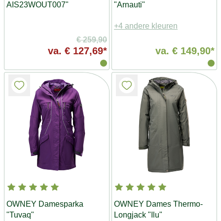
AIS23WOUT007"
"Arnauti"
+4 andere kleuren
€ 259,90
va.
€ 127,69*
va.
€ 149,90*
OWNEY Damesparka
OWNEY Dames Thermo-
"Tuvaq"
Longjack "Ilu"