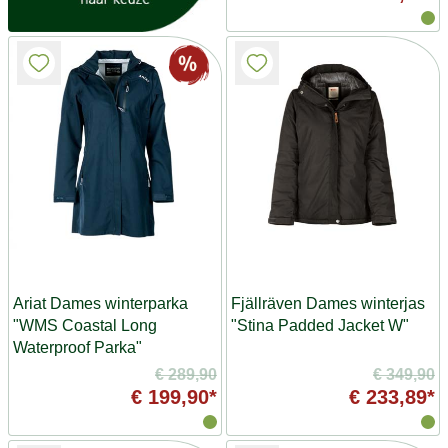
Ariat Dames winterparka
Fjällräven Dames winterjas
"WMS Coastal Long
"Stina Padded Jacket W"
Waterproof Parka"
€ 289,90
€ 349,90
€ 199,90*
€ 233,89*