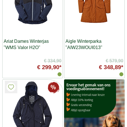
Ariat Dames Winterjas
Aigle Winterparka
"WMS Valor H2O"
"AIW23WOUI013"
€ 334,90
€ 579,90
€ 299,90*
€ 348,89*