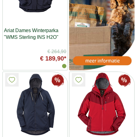
Ariat Dames Winterparka
"WMS Sterling INS H2O"
€ 264,90
€ 189,90*