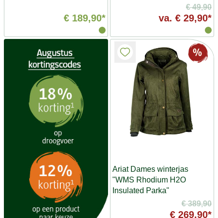
€ 49,90
€ 189,90*
va.
€ 29,90*
Ariat Dames winterjas
"WMS Rhodium H2O
Insulated Parka"
€ 389,90
€ 269,90*