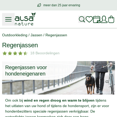
meer dan 25 jaar ervaring
meer dan
25 jaar ervaring
– met hart voo
Outdoorkleding
/
Jassen
/
Regenjassen
Regenjassen
18 Beoordelingen
Regenjassen voor
hondeneigenaren
Om ook bij
wind en regen droog en warm te blijven
tijdens
het uitlaten van uw hond of tijdens de hondensport, zijn er voor
hondenbezitters speciale regenjassen verkrijgbaar. De
waterdichte jassen kenmerken zich door een hoge