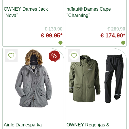
OWNEY Dames Jack
raffauf® Dames Cape
"Nova"
"Charming"
€ 139,90
€ 289,90
€ 99,95*
€ 174,90*
Aigle Damesparka
OWNEY Regenjas &