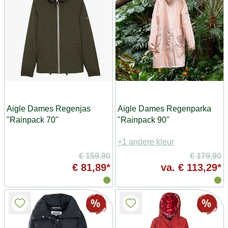
Aigle Dames Regenjas
Aigle Dames Regenparka
"Rainpack 70"
"Rainpack 90"
+1 andere kleur
€ 159,90
€ 179,90
€ 81,89*
va.
€ 113,29*