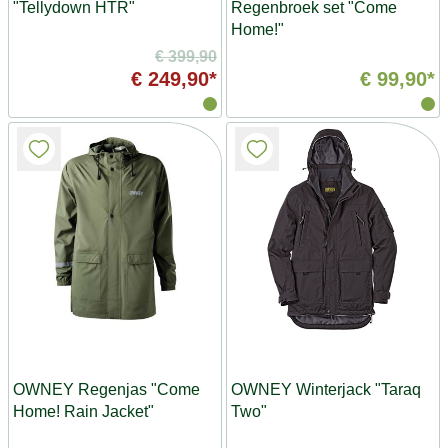
"Tellydown HTR"
Regenbroek set "Come
Home!"
€ 399,90
€ 249,90*
€ 99,90*
OWNEY Regenjas "Come
OWNEY Winterjack "Taraq
Home! Rain Jacket"
Two"