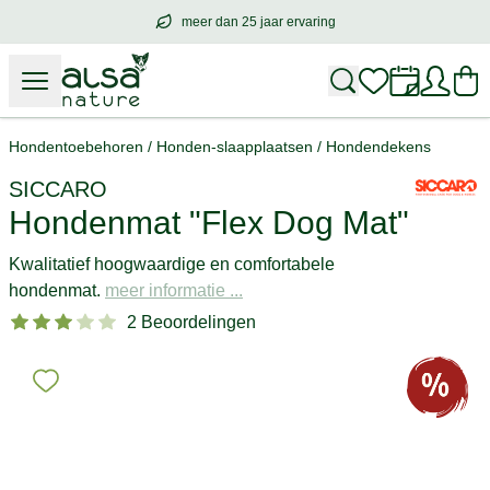
meer dan 25 jaar ervaring
meer dan
25 jaar ervaring
– met hart voo
Hondentoebehoren
/
Honden-slaapplaatsen
/
Hondendekens
SICCARO
Hondenmat "Flex Dog Mat"
Kwalitatief hoogwaardige en comfortabele
hondenmat.
meer informatie ...
2 Beoordelingen