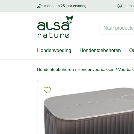
meer dan 25 jaar ervaring
perso
meer dan
25 jaar ervaring
– met hart voor h
Naar producten
Hondenvoeding
Hondentoebehoren
Ou
Hondentoebehoren
/
Hondenvoerbakken
/
Voerbak