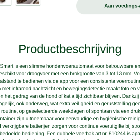
Aan voedings
Productbeschrijving
mart is een slimme hondenvoerautomaat voor betrouwbare en 
geschikt voor droogvoer met een brokgrootte van 3 tot 13 mm. Voe
afstand te bedienen via de app voor een consistente voerroutine
met infrarood nachtzicht en bewegingsdetectie maakt foto en vi
n het gedrag van de hond of kat altijd zichtbaar blijven. Dankzij
ogelijk, ook onderweg, wat extra veiligheid en geruststelling geef
e routine, op geselecteerde weekdagen of spontaan via een druk
ainer zijn uitneembaar voor eenvoudige en hygiënische reinigin
verkrijgbare batterijen zorgen voor continue voeruitgifte bij st
bedoelde bediening. Een dubbele voerbak art.nr. 810244 is apar