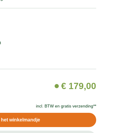
m
€
179,00
incl. BTW en
gratis verzending**
n het winkelmandje