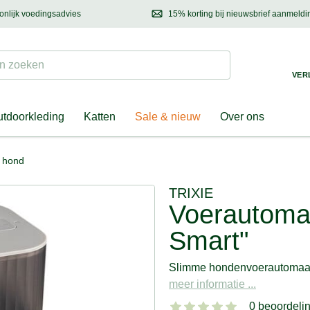
onlijk voedingsadvies
15% korting bij nieuwsbrief aanmeldi
ond & eigenaar
Mail
ons met uw vragen, onze voedingsdeskundige adviseert u graag!
Ontdek nieuwtjes, h
Suchen
 zoeken
VER
tdoorkleding
Katten
Sale & nieuw
Over ons
 hond
TRIXIE
Voerautoma
Smart"
Slimme hondenvoerautomaat
meer informatie ...
0 beoordeli