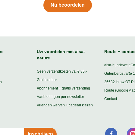
Nu beoordelen
re
Uw voordelen met alsa-
Route + contac
nature
alsa-hundewelt G
Geen verzendkosten va. € 85,-
Gutenbergstraße 1
Gratis retour
n
26632 Ihlow OT R
Abonnement + gratis verzending
Route (GoogleMap
Aanbiedingen per newsletter
Contact
Vrienden werven + cadeau kiezen