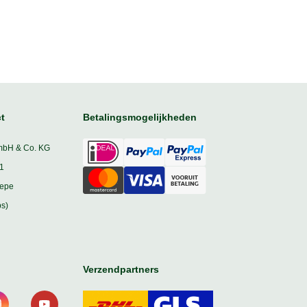
t
Betalingsmogelijkheden
mbH & Co. KG
1
iepe
s)
Verzendpartners