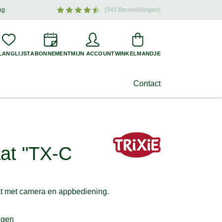
ng
(341 Beoordelingen)
oogtepunten en aantrekkelijke aanbiedingen voor uw hond –
meld u nu aan
!
LANGLIJST
ABONNEMENT
MIJN ACCOUNT
WINKELMANDJE
Contact
at "TX-C
 met camera en appbediening.
ngen