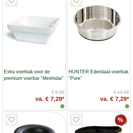
Extra voerbak voor de
HUNTER Edelstaal-voerbak
premium voerbar "Meshidai"
"Pure"
€ 8,90
€ 14,90
va.
€ 7,29*
va.
€ 7,29*