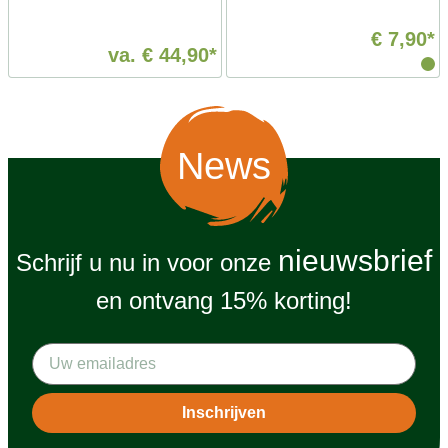
€ 7,90*
va.
€ 44,90*
News
nieuwsbrief
Schrijf u nu in voor onze
en ontvang 15% korting!