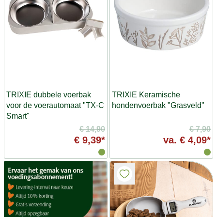
TRIXIE dubbele voerbak
TRIXIE Keramische
voor de voerautomaat "TX-C
hondenvoerbak "Grasveld"
Smart"
€ 14,90
€ 7,90
€ 9,39*
va.
€ 4,09*