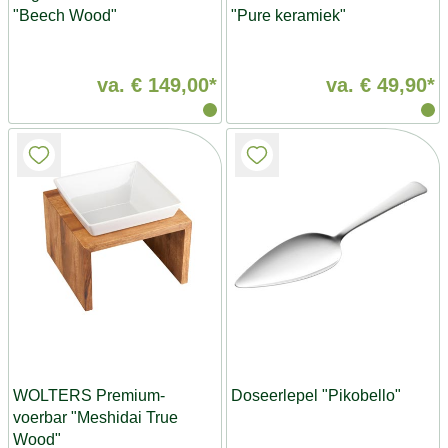
"Beech Wood"
"Pure keramiek"
va.
€ 149,00*
va.
€ 49,90*
WOLTERS Premium-
Doseerlepel "Pikobello"
voerbar "Meshidai True
Wood"