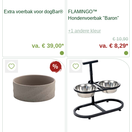
Extra voerbak voor dogBar®
FLAMINGO™
Hondenvoerbak "Baron"
+1 andere kleur
€ 10,90
va.
€ 39,00*
va.
€ 8,29*