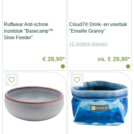
Ruffwear Anti-schrok
Cloud7® Drink- en voerbak
inzetstuk "Basecamp™
"Emaille Granny"
Slow Feeder"
+2 andere kleuren
€ 28,90*
va.
€ 29,90*