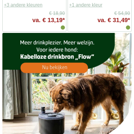
+3 andere kleuren
+1 andere kleur
€ 18,90
€ 54,90
va.
€ 13,19*
va.
€ 31,49*