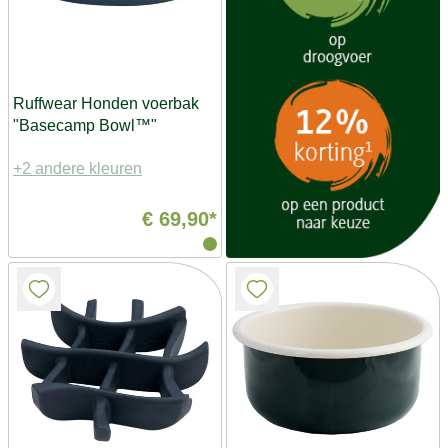
Ruffwear Honden voerbak
"Basecamp Bowl™"
+2 andere kleuren
€ 69,90*