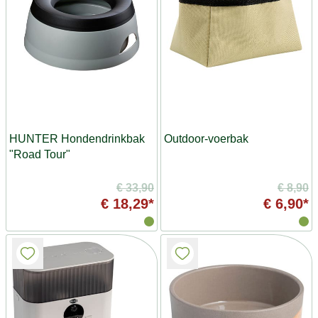
HUNTER Hondendrinkbak
Outdoor-voerbak
"Road Tour"
€ 33,90
€ 8,90
€ 18,29*
€ 6,90*