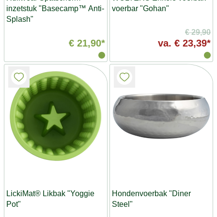
inzetstuk "Basecamp™ Anti-
voerbar "Gohan"
Splash"
€ 29,90
€ 21,90*
va.
€ 23,39*
LickiMat® Likbak "Yoggie
Hondenvoerbak "Diner
Pot"
Steel"