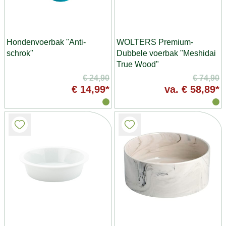
Hondenvoerbak "Anti-
WOLTERS Premium-
schrok"
Dubbele voerbak "Meshidai
True Wood"
€ 24,90
€ 74,90
€ 14,99*
va.
€ 58,89*