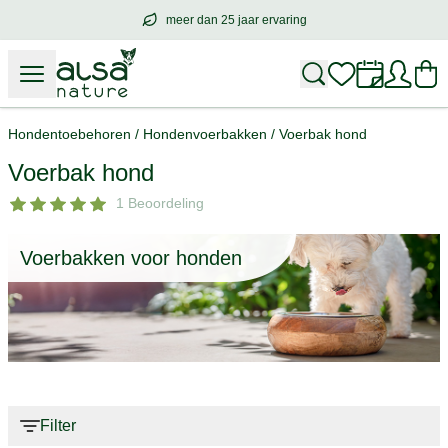
meer dan 25 jaar ervaring
meer dan
25 jaar ervaring
– met hart voo
Hondentoebehoren
/
Hondenvoerbakken
/
Voerbak hond
Voerbak hond
1 Beoordeling
Voerbakken voor honden
Filter