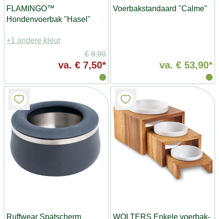
FLAMINGO™
Voerbakstandaard "Calme"
Hondenvoerbak "Hasel"
+1 andere kleur
€ 9,90
va.
€ 7,50*
va.
€ 53,90*
Ruffwear Spatscherm
WOLTERS Enkele voerbak-