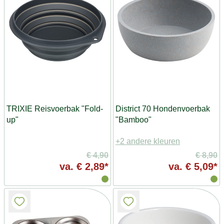
TRIXIE Reisvoerbak "Fold-
District 70 Hondenvoerbak
up"
"Bamboo"
+2 andere kleuren
€ 4,90
€ 8,90
va.
€ 2,89*
va.
€ 5,09*