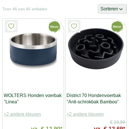
Sorteren
Toon 46 van 46 artikelen
WOLTERS Honden voerbak
District 70 Hondenvoerbak
"Linea"
"Anti-schrokbak Bamboo"
+2 andere kleuren
+2 andere kleuren
€ 19,90
va.
€ 12,90*
va.
€ 12,69*