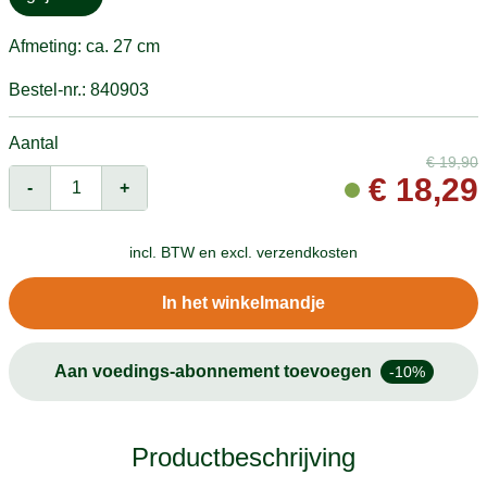
Afmeting: ca. 27 cm
Bestel-nr.: 840903
Aantal
€
19,90
€
18,29
-
+
incl. BTW en
excl. verzendkosten
In het winkelmandje
Aan voedings-abonnement toevoegen
-10%
Productbeschrijving