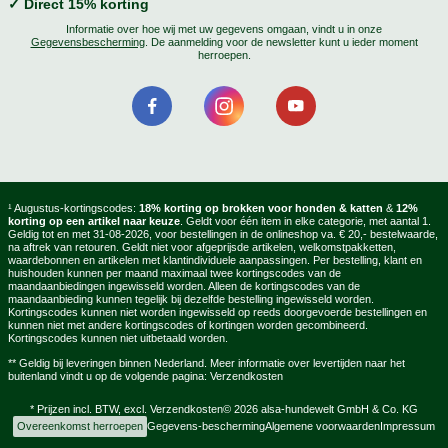
✓ Direct 15% korting
Informatie over hoe wij met uw gegevens omgaan, vindt u in onze
Gegevensbescherming
. De aanmelding voor de newsletter kunt u ieder moment
herroepen.
¹ Augustus-kortingscodes:
18% korting op brokken voor honden & katten
&
12%
korting op een artikel naar keuze
. Geldt voor één item in elke categorie, met aantal 1.
Geldig tot en met 31-08-2026, voor bestellingen in de onlineshop va. € 20,- bestelwaarde,
na aftrek van retouren. Geldt niet voor afgeprijsde artikelen, welkomstpakketten,
waardebonnen en artikelen met klantindividuele aanpassingen. Per bestelling, klant en
huishouden kunnen per maand maximaal twee kortingscodes van de
maandaanbiedingen ingewisseld worden. Alleen de kortingscodes van de
maandaanbieding kunnen tegelijk bij dezelfde bestelling ingewisseld worden.
Kortingscodes kunnen niet worden ingewisseld op reeds doorgevoerde bestellingen en
kunnen niet met andere kortingscodes of kortingen worden gecombineerd.
Kortingscodes kunnen niet uitbetaald worden.
** Geldig bij leveringen binnen Nederland. Meer informatie over levertijden naar het
buitenland vindt u op de volgende pagina:
Verzendkosten
* Prijzen incl. BTW, excl.
Verzendkosten
© 2026 alsa-hundewelt GmbH & Co. KG
Overeenkomst herroepen
Gegevens-bescherming
Algemene voorwaarden
Impressum