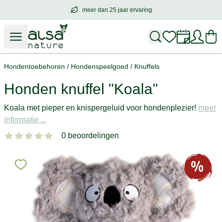
meer dan 25 jaar ervaring
meer dan
25 jaar ervaring
– met hart voo
Hondentoebehoren
/
Hondenspeelgoed
/
Knuffels
Honden knuffel "Koala"
Koala met pieper en knispergeluid voor hondenplezier!
meer
informatie ...
0 beoordelingen