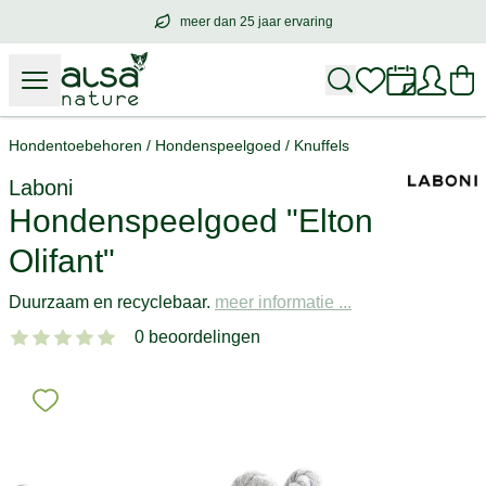
meer dan 25 jaar ervaring
meer dan
25 jaar ervaring
– met hart voo
Hondentoebehoren
/
Hondenspeelgoed
/
Knuffels
Laboni
Hondenspeelgoed "Elton
Olifant"
Duurzaam en recyclebaar.
meer informatie ...
0 beoordelingen