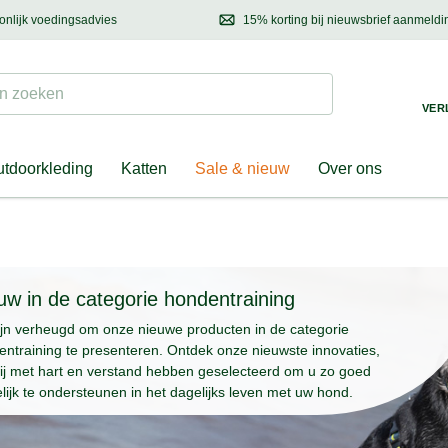
onlijk voedingsadvies
15% korting bij nieuwsbrief aanmeldi
ond & eigenaar
Mail
ons met uw vragen, onze voedingsdeskundige adviseert u graag!
Ontdek nieuwtjes, h
Suchen
 zoeken
VER
tdoorkleding
Katten
Sale & nieuw
Over ons
uw in de categorie hondentraining
ijn verheugd om onze nieuwe producten in de categorie
ntraining te presenteren. Ontdek onze nieuwste innovaties,
wij met hart en verstand hebben geselecteerd om u zo goed
ijk te ondersteunen in het dagelijks leven met uw hond.