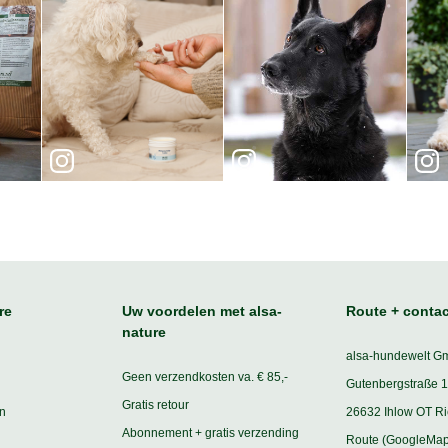
re
Uw voordelen met alsa-
Route + contac
nature
alsa-hundewelt G
Geen verzendkosten va. € 85,-
Gutenbergstraße 1
Gratis retour
n
26632 Ihlow OT R
Abonnement + gratis verzending
Route (GoogleMap