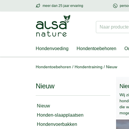
meer dan 25 jaar ervaring
perso
meer dan
25 jaar ervaring
– met hart voor h
Naar producten
Hondenvoeding
Hondentoebehoren
Ou
Hondentoebehoren
/
Hondentraining
/
Nieuw
Nieuw
Nie
Wij z
honde
Nieuw
die 
mogel
Honden-slaapplaatsen
Hondenvoerbakken