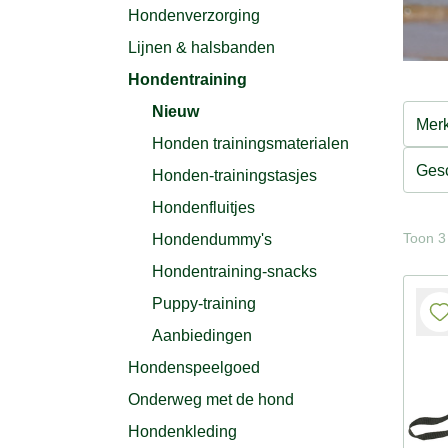
Hondenverzorging
Lijnen & halsbanden
Hondentraining
Nieuw
Mer
Honden trainingsmaterialen
Gesc
Honden-trainingstasjes
Hondenfluitjes
Toon 3 
Hondendummy's
Hondentraining-snacks
Puppy-training
Aanbiedingen
Hondenspeelgoed
Onderweg met de hond
Hondenkleding