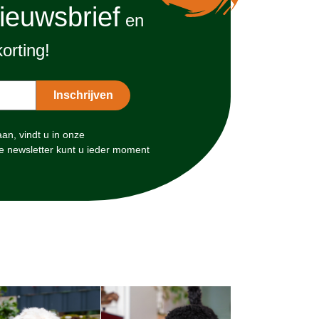
ieuwsbrief
en
orting!
n, vindt u in onze
e newsletter kunt u ieder moment