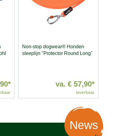
s
Non-stop dogwear® Honden
ohl
sleeplijn "Protector Round Long"
,90*
va.
€ 57,90*
erbaar
leverbaar
News