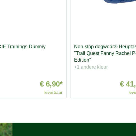
XIE Trainings-Dummy
Non-stop dogwear® Heupta
"Trail Quest Fanny Rachel P
Edition"
+1 andere kleur
€ 6,90*
€ 41
leverbaar
lev