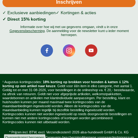
✓ Exclusieve aanbiedingen
✓ Kortingen & acties
✓ Direct 15% korting
Informatie over hoe wij met uw gegevens omgaan, vindt u in onze
Gegevensbescherming
. De aanmelding voor de newsletter kunt u ieder moment
herroepen.
¹ Augustus-kortingscodes:
18% korting op brokken voor honden & katten
&
12%
korting op een artikel naar keuze
. Geldt voor één item in elke categorie, met aantal 1.
Geldig tot en met 31-08-2026, voor bestellingen in de onlineshop va. € 20,- bestelwaarde,
na aftrek van retouren. Geldt niet voor afgeprijsde artikelen, welkomstpakketten,
waardebonnen en artikelen met klantindividuele aanpassingen. Per bestelling, klant en
huishouden kunnen per maand maximaal twee kortingscodes van de
maandaanbiedingen ingewisseld worden. Alleen de kortingscodes van de
maandaanbieding kunnen tegelijk bij dezelfde bestelling ingewisseld worden.
Kortingscodes kunnen niet worden ingewisseld op reeds doorgevoerde bestellingen en
kunnen niet met andere kortingscodes of kortingen worden gecombineerd.
Kortingscodes kunnen niet uitbetaald worden.
* Prijzen incl. BTW, excl.
Verzendkosten
© 2026 alsa-hundewelt GmbH & Co. KG
Overeenkomst herroepen
Gegevens-bescherming
Algemene voorwaarden
Impressum