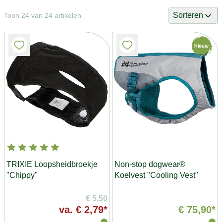
Sorteren
Toon 24 van 24 artikelen
TRIXIE Loopsheidbroekje
Non-stop dogwear®
"Chippy"
Koelvest "Cooling Vest"
€ 5,50
va.
€ 2,79*
€ 75,90*