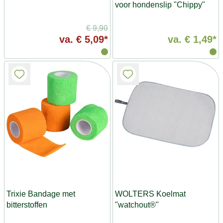
voor hondenslip "Chippy"
€ 9,90
va.
€ 5,09*
va.
€ 1,49*
Trixie Bandage met
WOLTERS Koelmat
bitterstoffen
"watchout®"