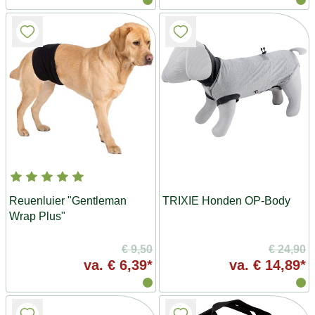
Reuenluier "Gentleman
TRIXIE Honden OP-Body
Wrap Plus"
€ 9,50
€ 24,90
va.
€ 6,39*
va.
€ 14,89*