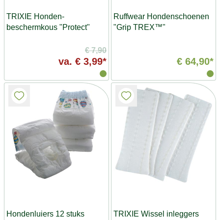
TRIXIE Honden-
Ruffwear Hondenschoenen
beschermkous "Protect"
"Grip TREX™"
€ 7,90
va.
€ 3,99*
€ 64,90*
Hondenluiers 12 stuks
TRIXIE Wissel inleggers