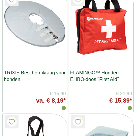
TRIXIE Beschermkraag voor
FLAMINGO™ Honden
honden
EHBO-doos "First Aid"
€ 15,90
€ 21,90
va.
€ 8,19*
€ 15,89*