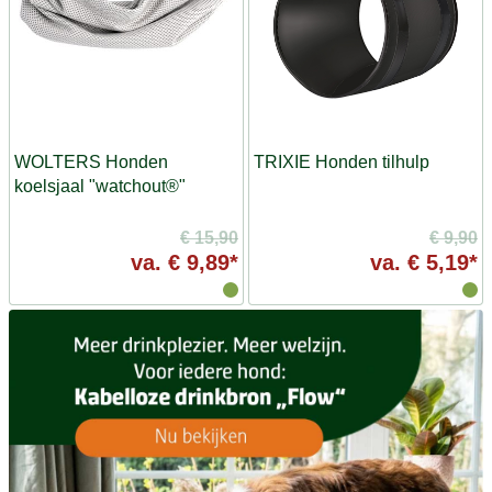
WOLTERS Honden
TRIXIE Honden tilhulp
koelsjaal "watchout®"
€ 15,90
€ 9,90
va.
€ 9,89*
va.
€ 5,19*