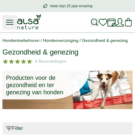
meer dan 25 jaar ervaring
meer dan
25 jaar ervaring
– met hart voo
Hondentoebehoren
/
Hondenverzorging
/
Gezondheid & genezing
Gezondheid & genezing
4 Beoordelingen
Producten voor de
gezondheid en ter
genezing van honden
Filter